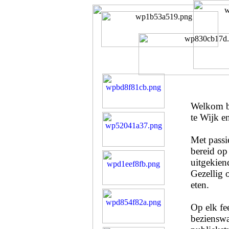
Welkom bi
te Wijk e
Met passi
bereid op
uitgekien
Gezellig 
eten.
Op elk fe
bezienswa