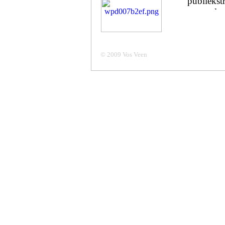
publiekst
op uw loc
Ambachtelijke Palingrokerij ‘
Aalburg.
Tel. 0416-
693471 GS
© 2009 Vos Veen
mail: